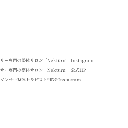
サー専門の整体サロン「Nekturn’」Instagram
サー専門の整体サロン「Nekturn’」公式HP
ダンサー整体セラピスト®協会Instagram
サー整体セラピストYoutubeチャンネル
サー専門の整体サロン「Lunaris」Instagram
書籍：全てのダンサーを救う「ダンサー整体」
サーセルフ整体マスター講座