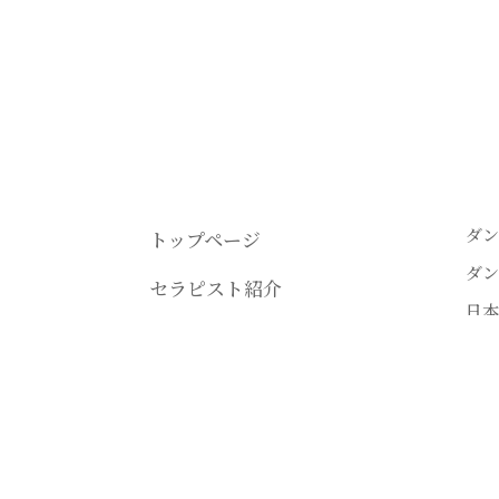
ダン
トップページ
ダン
セラピスト紹介
日本
講座情報
ダン
受講生の声
ダン
電子
プライバシーポリシー
ダン