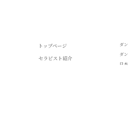
ダン
トップページ
ダン
セラピスト紹介
日本
講座情報
ダン
受講生の声
ダン
電子
プライバシーポリシー
ダン