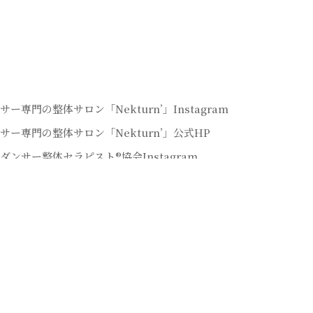
サー専門の整体サロン「Nekturn’」Instagram
サー専門の整体サロン「Nekturn’」公式HP
ダンサー整体セラピスト®協会Instagram
サー整体セラピストYoutubeチャンネル
サー専門の整体サロン「Lunaris」Instagram
書籍：全てのダンサーを救う「ダンサー整体」
サーセルフ整体マスター講座