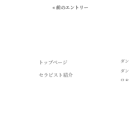
« 前のエントリー
ダン
トップページ
ダン
セラピスト紹介
日本
講座情報
ダン
受講生の声
ダン
電子
プライバシーポリシー
ダン