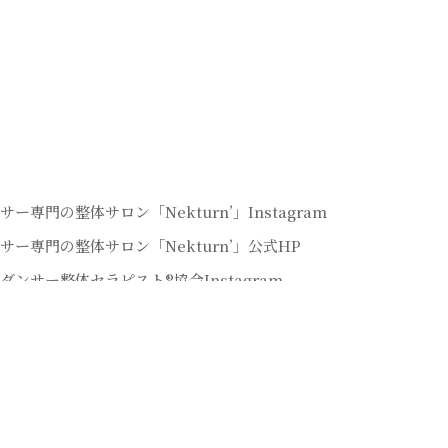
サー専門の整体サロン「Nekturn’」Instagram
サー専門の整体サロン「Nekturn’」公式HP
ダンサー整体セラピスト®協会Instagram
サー整体セラピストYoutubeチャンネル
サー専門の整体サロン「Lunaris」Instagram
書籍：全てのダンサーを救う「ダンサー整体」
サーセルフ整体マスター講座