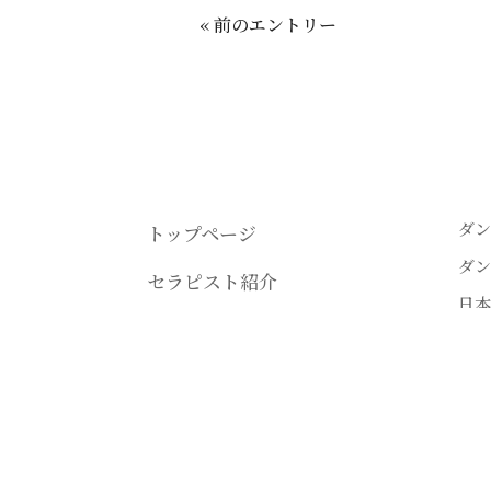
« 前のエントリー
ダン
トップページ
ダン
セラピスト紹介
日本
講座情報
ダン
受講生の声
ダン
電子
プライバシーポリシー
ダン