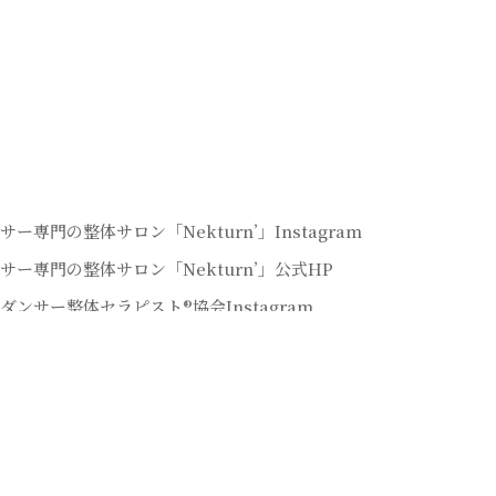
サー専門の整体サロン「Nekturn’」Instagram
サー専門の整体サロン「Nekturn’」公式HP
ダンサー整体セラピスト®協会Instagram
サー整体セラピストYoutubeチャンネル
サー専門の整体サロン「Lunaris」Instagram
書籍：全てのダンサーを救う「ダンサー整体」
サーセルフ整体マスター講座