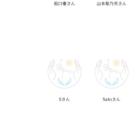
空門伽奈さん
坂口豪さん
山本紫乃芙さん
UUMI YOSHIKAWAさ
Sさん
Satoさん
ん