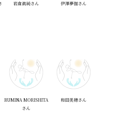
さ
岩倉眞純さん
伊澤夢伽さん
山中亜紗子さん
ん
RUMINA MORISHITA
和田美穂さん
Chisun Yangさ
さん