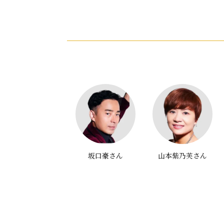
空門伽奈さん
坂口豪さん
山本紫乃芙さん